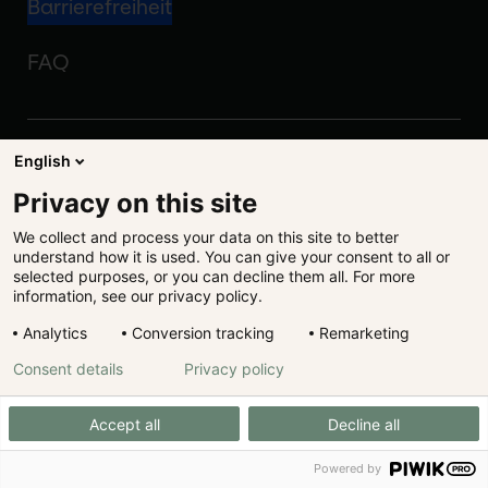
Barrierefreiheit
FAQ
Gutmann KAG
English
Privacy on this site
We collect and process your data on this site to better
understand how it is used. You can give your consent to all or
Impressum
selected purposes, or you can decline them all. For more
information, see our privacy policy.
Disclaimer
Analytics
Conversion tracking
Remarketing
Rechtliches
Consent details
Privacy policy
Datenschutz
Accept all
Decline all
Powered by
Cookie Präferenzen